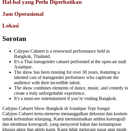
Hal-hal yang Perlu Diperhatikan
Jam Operasional
Lokasi
Sorotan
Calypso Cabaret is a renowned performance held in
Bangkok, Thailand.
It’s a Thai transgender cabaret performed at the open-air mall
Asiatique.
The show has been running for over 30 years, featuring a
talented cast of transgender performers who captivate the
audience with their incredible talent.
The show combines elements of dance, music, and comedy to
create a truly unforgettable experience.
It’s a must-see entertainment if you’re visiting Bangkok.
Calypso Cabaret Show Bangkok di Asiatique Tepi Sungai
Calypso Cabaret terus-menerus menanggalkan dekorasi dan kostum
untuk kebutuhan telanjang. Kami meminimalkan ambisi koreografi
dan membuat koreografi, yang menyoroti bakat dan kemampuan
khusus aktor dan aktris kami. Kami tidak melayani pasar atau mode