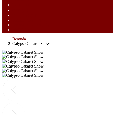
ไทย (TH)
中文 (ZH)
Tiếng Việt (VI)
Bahasa Melayu (MS)
Bahasa Indonesia (ID)
日語 (JA)
Beranda
Calypso Cabaret Show