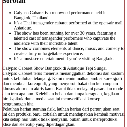
Sorotan
Calypso Cabaret is a renowned performance held in
Bangkok, Thailand.
It’s a Thai transgender cabaret performed at the open-air mall
Asiatique.
The show has been running for over 30 years, featuring a
talented cast of transgender performers who captivate the
audience with their incredible talent.
The show combines elements of dance, music, and comedy to
create a truly unforgettable experience.
It’s a must-see entertainment if you’re visiting Bangkok.
Calypso Cabaret Show Bangkok di Asiatique Tepi Sungai
Calypso Cabaret terus-menerus menanggalkan dekorasi dan kostum
untuk kebutuhan telanjang. Kami meminimalkan ambisi koreografi
dan membuat koreografi, yang menyoroti bakat dan kemampuan
khusus aktor dan aktris kami. Kami tidak melayani pasar atau mode
atau tren apa pun. Kelebihan beban dan tanpa keraguan, kegilaan
hiruk-pikuk dunia media saat ini memverifikasi konsep
pengurangan kita.
Pelatihan harian stamina fisik, latihan harian dari pertunjukan saat
ini dan produksi baru, cobalah untuk mendapatkan kembali motivasi
kita setiap hari untuk tidak menyalin, bukan untuk mereproduksi
klise dan stereotip yang diperdagangkan.