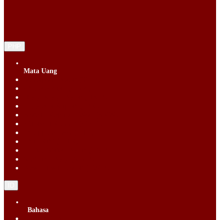
PHP
Mata Uang
Singapore Dollar (SGD)
Chinese Yuan (CNY)
Hong Kong Dollar (HKD)
Indonesia Rupiah (IDR)
Korean Republic Won (KRW)
Malaysia Ringgit (MYR)
Philippine Peso (PHP)
Thai Baht (THB)
United States Dollar (USD)
Vietnam Dong (VND)
New Taiwan dollar (TWD)
ID
Bahasa
English (EN)