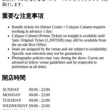
届けします。
重要な注意事項
Bundle tickets for Dinner Cruise + Calypso Cabaret requires
booking in advance 1 day.
Calypso Cabaret (Promo Ticket) on tonight is available until
5pm. Original Ticket (1,200THB) may still be available from
the on-site Box Office.
Seats are assigned by the venue and are subject to availability.
Specific seat selection may not be guaranteed.
Photography policies may vary during the show. Guests are
advised to follow venue guidelines and be respectful to
performers at all times.
開店時間
SUNDAY
09:00 - 22:00
MONDAY
09:00 - 22:00
TUESDAY
09:00 - 22:00
WEDNESDAY
09:00 - 22:00