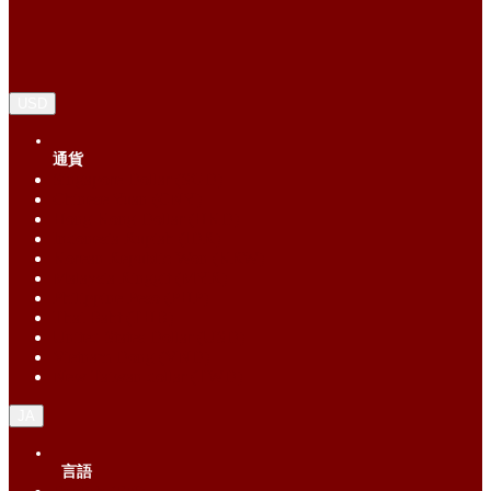
USD
通貨
Singapore Dollar (SGD)
Chinese Yuan (CNY)
Hong Kong Dollar (HKD)
Indonesia Rupiah (IDR)
Korean Republic Won (KRW)
Malaysia Ringgit (MYR)
Philippine Peso (PHP)
Thai Baht (THB)
United States Dollar (USD)
Vietnam Dong (VND)
New Taiwan dollar (TWD)
JA
言語