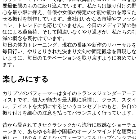
要最低限のものに絞り込んでいます。私たちは振り付けの野
心を最小限に抑え、俳優や女優の特定の才能や能力を際立た
せる振付を制作しています。当社はいかなる市場やファッシ
ョン、トレンドにも応じていません。今日のメディア界の熱
狂による過負荷、そして間違いなくやり過ぎが、私たちの削
減の概念を裏付けています。
毎日の体力トレーニング、現在の番組や新作のリハーサルを
毎日行い、やりとりされた決まり文句や固定観念を再現しな
いように、毎日のモチベーションを取り戻すように努めてい
ます。
楽しみにする
カリプソのパフォーマーはタイのトランスジェンダーアーテ
ィストです。個人が能力を最大限に発揮し、クラス、スタイ
ル、テイストを大切にするというコンセプトのもと、独自の
振り付けを細心の注意を払ってバランスよく行っています。
昔から愛されてきたクラシックから流行に敏感なショーチュ
ーンまで、あらゆる年齢や国籍のオープンマインドな聴衆に
適した、16のさまざまなパフォーマンスをリップシンクでお