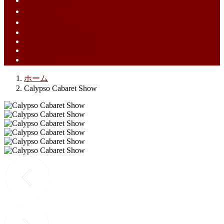
English (EN)
ไทย (TH)
中文 (ZH)
Tiếng Việt (VI)
Bahasa Melayu (MS)
Bahasa Indonesia (ID)
日語 (JA)
ホーム
Calypso Cabaret Show