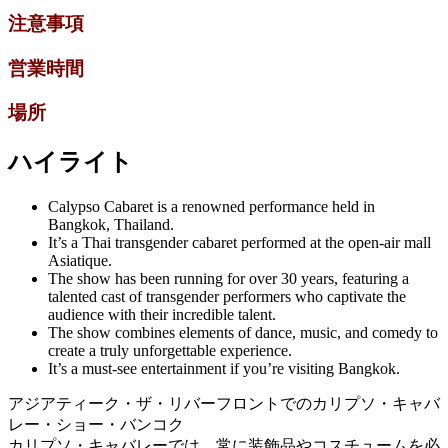
注意事項
営業時間
場所
ハイライト
Calypso Cabaret is a renowned performance held in
Bangkok, Thailand.
It’s a Thai transgender cabaret performed at the open-air mall
Asiatique.
The show has been running for over 30 years, featuring a
talented cast of transgender performers who captivate the
audience with their incredible talent.
The show combines elements of dance, music, and comedy to
create a truly unforgettable experience.
It’s a must-see entertainment if you’re visiting Bangkok.
アジアティーク・ザ・リバーフロントでのカリプソ・キャバ
レー・ショー・バンコク
カリプソ・キャバレーでは、常に装飾品やコスチュームを必