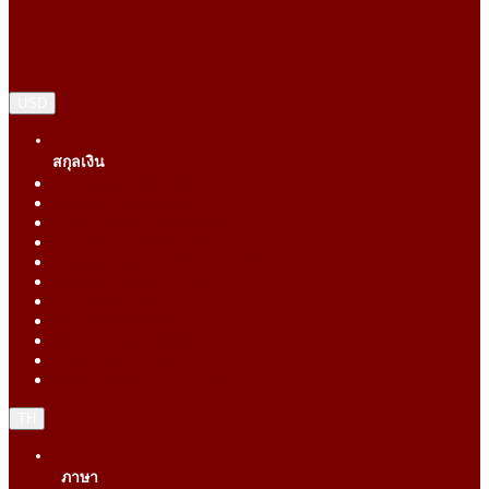
USD
สกุลเงิน
Singapore Dollar (SGD)
Chinese Yuan (CNY)
Hong Kong Dollar (HKD)
Indonesia Rupiah (IDR)
Korean Republic Won (KRW)
Malaysia Ringgit (MYR)
Philippine Peso (PHP)
Thai Baht (THB)
United States Dollar (USD)
Vietnam Dong (VND)
New Taiwan dollar (TWD)
TH
ภาษา