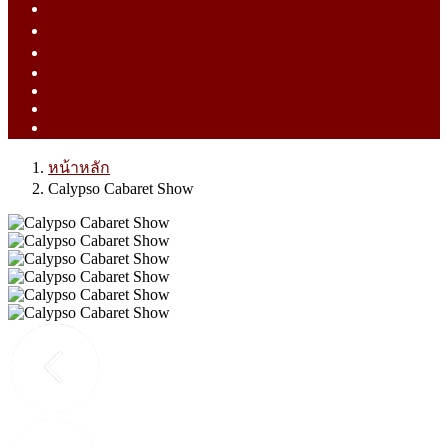
English (EN)
ไทย (TH)
中文 (ZH)
Tiếng Việt (VI)
Bahasa Melayu (MS)
Bahasa Indonesia (ID)
日語 (JA)
หน้าหลัก
Calypso Cabaret Show