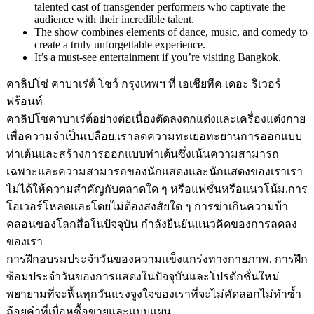
talented cast of transgender performers who captivate the
audience with their incredible talent.
The show combines elements of dance, music, and comedy to
create a truly unforgettable experience.
It’s a must-see entertainment if you’re visiting Bangkok.
คาลิปโซ่ คาบาเร่ต์ โชว์ กรุงเทพฯ ที่ เอเชียทีค เดอะ ริเวอร์
ฟร้อนท์
คาลิปโซคาบาเร่ต์อย่างต่อเนื่องตัดลงตกแต่งและเครื่องแต่งกาย
เพื่อความจำเป็นเปลือย.เราลดความทะเยอทะยานการออกแบบ
ท่าเต้นและสร้างการออกแบบท่าเต้นซึ่งเน้นความสามารถ
เฉพาะและความสามารถของนักแสดงและนักแสดงของเราเรา
ไม่ได้ให้ความสำคัญกับตลาดใด ๆ หรือแฟชั่นหรือแนวโน้ม.การ
โอเวอร์โหลดและโดยไม่ต้องสงสัยใด ๆ การฆ่าเกินความบ้า
คลอนของโลกสื่อในปัจจุบัน กำลังยืนยันแนวคิดของการลดลง
ของเรา
การฝึกอบรมประจำวันของความแข็งแกร่งทางกายภาพ, การฝึก
ซ้อมประจำวันของการแสดงในปัจจุบันและโปรดักชั่นใหม่
พยายามที่จะฟื้นทุกวันแรงจูงใจของเราที่จะไม่คัดลอกไม่ทำซ้ำ
ถ้อยคำที่เบื่อหูซื้อขายและแบบแผน