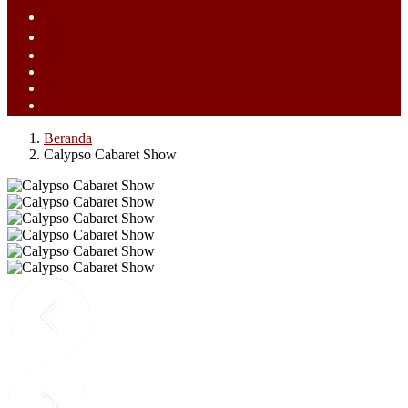
ไทย (TH)
中文 (ZH)
Tiếng Việt (VI)
Bahasa Melayu (MS)
Bahasa Indonesia (ID)
日語 (JA)
Beranda
Calypso Cabaret Show