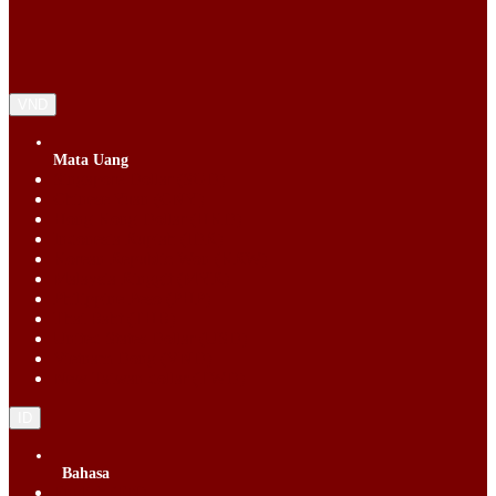
VND
Mata Uang
Singapore Dollar (SGD)
Chinese Yuan (CNY)
Hong Kong Dollar (HKD)
Indonesia Rupiah (IDR)
Korean Republic Won (KRW)
Malaysia Ringgit (MYR)
Philippine Peso (PHP)
Thai Baht (THB)
United States Dollar (USD)
Vietnam Dong (VND)
New Taiwan dollar (TWD)
ID
Bahasa
English (EN)