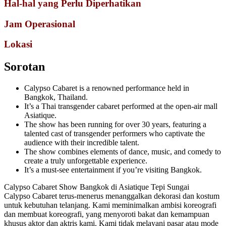
Hal-hal yang Perlu Diperhatikan
Jam Operasional
Lokasi
Sorotan
Calypso Cabaret is a renowned performance held in
Bangkok, Thailand.
It’s a Thai transgender cabaret performed at the open-air mall
Asiatique.
The show has been running for over 30 years, featuring a
talented cast of transgender performers who captivate the
audience with their incredible talent.
The show combines elements of dance, music, and comedy to
create a truly unforgettable experience.
It’s a must-see entertainment if you’re visiting Bangkok.
Calypso Cabaret Show Bangkok di Asiatique Tepi Sungai
Calypso Cabaret terus-menerus menanggalkan dekorasi dan kostum
untuk kebutuhan telanjang. Kami meminimalkan ambisi koreografi
dan membuat koreografi, yang menyoroti bakat dan kemampuan
khusus aktor dan aktris kami. Kami tidak melayani pasar atau mode