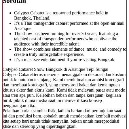
Sorotan
Calypso Cabaret is a renowned performance held in
Bangkok, Thailand.
It’s a Thai transgender cabaret performed at the open-air mall
Asiatique.
The show has been running for over 30 years, featuring a
talented cast of transgender performers who captivate the
audience with their incredible talent.
The show combines elements of dance, music, and comedy to
create a truly unforgettable experience.
It’s a must-see entertainment if you’re visiting Bangkok.
Calypso Cabaret Show Bangkok di Asiatique Tepi Sungai
Calypso Cabaret terus-menerus menanggalkan dekorasi dan kostum
untuk kebutuhan telanjang. Kami meminimalkan ambisi koreografi
dan membuat koreografi, yang menyoroti bakat dan kemampuan
khusus aktor dan aktris kami. Kami tidak melayani pasar atau mode
atau tren apa pun. Kelebihan beban dan tanpa keraguan, kegilaan
hiruk-pikuk dunia media saat ini memverifikasi konsep
pengurangan kita.
Pelatihan harian stamina fisik, latihan harian dari pertunjukan saat
ini dan produksi baru, cobalah untuk mendapatkan kembali motivasi
kita setiap hari untuk tidak menyalin, bukan untuk mereproduksi
klise dan stereotip yang diperdagangkan.