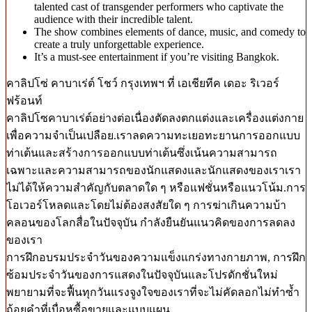
talented cast of transgender performers who captivate the
audience with their incredible talent.
The show combines elements of dance, music, and comedy to
create a truly unforgettable experience.
It’s a must-see entertainment if you’re visiting Bangkok.
คาลิปโซ่ คาบาเร่ต์ โชว์ กรุงเทพฯ ที่ เอเชียทีค เดอะ ริเวอร์
ฟร้อนท์
คาลิปโซคาบาเร่ต์อย่างต่อเนื่องตัดลงตกแต่งและเครื่องแต่งกาย
เพื่อความจำเป็นเปลือย.เราลดความทะเยอทะยานการออกแบบ
ท่าเต้นและสร้างการออกแบบท่าเต้นซึ่งเน้นความสามารถ
เฉพาะและความสามารถของนักแสดงและนักแสดงของเราเรา
ไม่ได้ให้ความสำคัญกับตลาดใด ๆ หรือแฟชั่นหรือแนวโน้ม.การ
โอเวอร์โหลดและโดยไม่ต้องสงสัยใด ๆ การฆ่าเกินความบ้า
คลอนของโลกสื่อในปัจจุบัน กำลังยืนยันแนวคิดของการลดลง
ของเรา
การฝึกอบรมประจำวันของความแข็งแกร่งทางกายภาพ, การฝึก
ซ้อมประจำวันของการแสดงในปัจจุบันและโปรดักชั่นใหม่
พยายามที่จะฟื้นทุกวันแรงจูงใจของเราที่จะไม่คัดลอกไม่ทำซ้ำ
ถ้อยคำที่เบื่อหูซื้อขายและแบบแผน