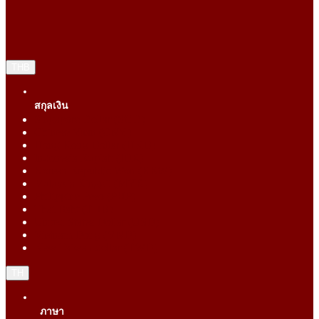
THB
สกุลเงิน
Singapore Dollar (SGD)
Chinese Yuan (CNY)
Hong Kong Dollar (HKD)
Indonesia Rupiah (IDR)
Korean Republic Won (KRW)
Malaysia Ringgit (MYR)
Philippine Peso (PHP)
Thai Baht (THB)
United States Dollar (USD)
Vietnam Dong (VND)
New Taiwan dollar (TWD)
TH
ภาษา