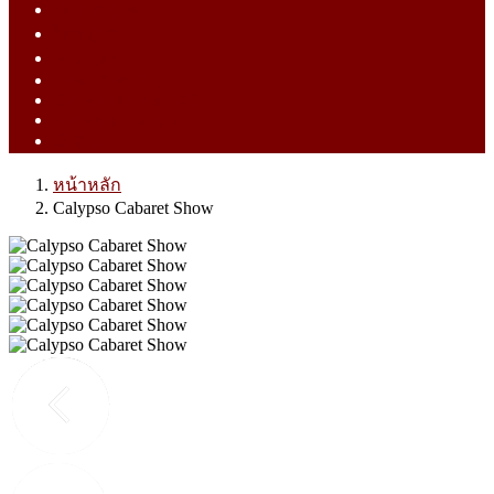
English (EN)
ไทย (TH)
中文 (ZH)
Tiếng Việt (VI)
Bahasa Melayu (MS)
Bahasa Indonesia (ID)
日語 (JA)
หน้าหลัก
Calypso Cabaret Show