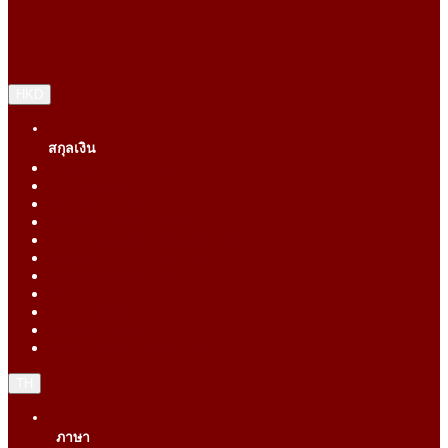
HKD
สกุลเงิน
Singapore Dollar (SGD)
Chinese Yuan (CNY)
Hong Kong Dollar (HKD)
Indonesia Rupiah (IDR)
Korean Republic Won (KRW)
Malaysia Ringgit (MYR)
Philippine Peso (PHP)
Thai Baht (THB)
United States Dollar (USD)
Vietnam Dong (VND)
New Taiwan dollar (TWD)
TH
ภาษา