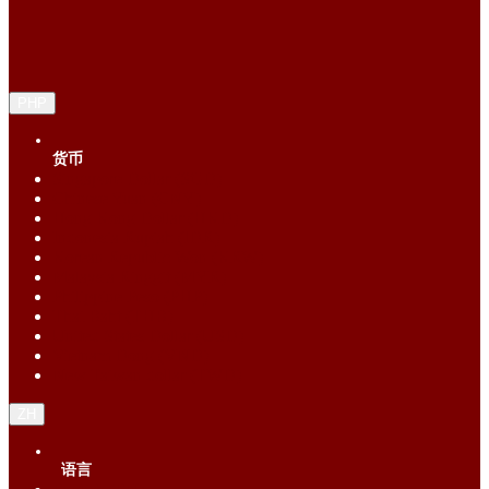
PHP
货币
Singapore Dollar (SGD)
Chinese Yuan (CNY)
Hong Kong Dollar (HKD)
Indonesia Rupiah (IDR)
Korean Republic Won (KRW)
Malaysia Ringgit (MYR)
Philippine Peso (PHP)
Thai Baht (THB)
United States Dollar (USD)
Vietnam Dong (VND)
New Taiwan dollar (TWD)
ZH
语言