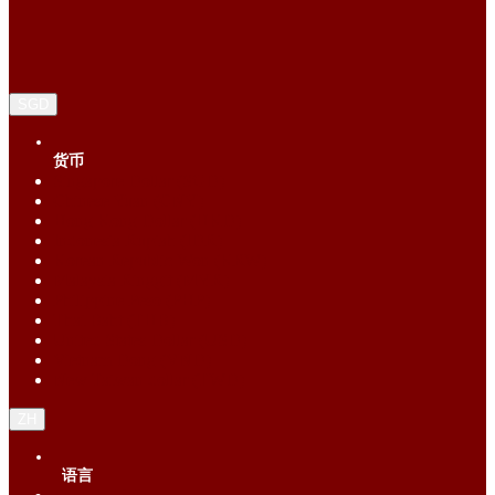
SGD
货币
Singapore Dollar (SGD)
Chinese Yuan (CNY)
Hong Kong Dollar (HKD)
Indonesia Rupiah (IDR)
Korean Republic Won (KRW)
Malaysia Ringgit (MYR)
Philippine Peso (PHP)
Thai Baht (THB)
United States Dollar (USD)
Vietnam Dong (VND)
New Taiwan dollar (TWD)
ZH
语言