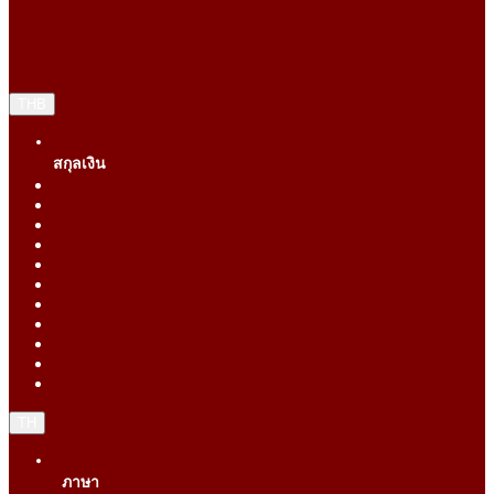
THB
สกุลเงิน
Singapore Dollar (SGD)
Chinese Yuan (CNY)
Hong Kong Dollar (HKD)
Indonesia Rupiah (IDR)
Korean Republic Won (KRW)
Malaysia Ringgit (MYR)
Philippine Peso (PHP)
Thai Baht (THB)
United States Dollar (USD)
Vietnam Dong (VND)
New Taiwan dollar (TWD)
TH
ภาษา