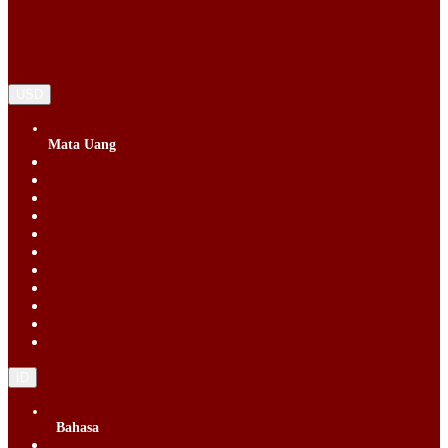
USD
Mata Uang
Singapore Dollar (SGD)
Chinese Yuan (CNY)
Hong Kong Dollar (HKD)
Indonesia Rupiah (IDR)
Korean Republic Won (KRW)
Malaysia Ringgit (MYR)
Philippine Peso (PHP)
Thai Baht (THB)
United States Dollar (USD)
Vietnam Dong (VND)
New Taiwan dollar (TWD)
ID
Bahasa
English (EN)