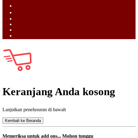
ไทย (TH)
中文 (ZH)
Tiếng Việt (VI)
Bahasa Melayu (MS)
Bahasa Indonesia (ID)
日語 (JA)
Keranjang Anda kosong
Lanjutkan penelusuran di bawah
Kembali ke Beranda
Memeriksa untuk add ons... Mohon tunggu