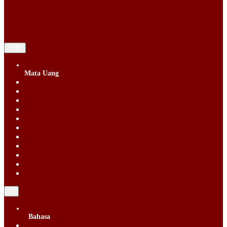
PHP
Mata Uang
Singapore Dollar (SGD)
Chinese Yuan (CNY)
Hong Kong Dollar (HKD)
Indonesia Rupiah (IDR)
Korean Republic Won (KRW)
Malaysia Ringgit (MYR)
Philippine Peso (PHP)
Thai Baht (THB)
United States Dollar (USD)
Vietnam Dong (VND)
New Taiwan dollar (TWD)
ID
Bahasa
English (EN)