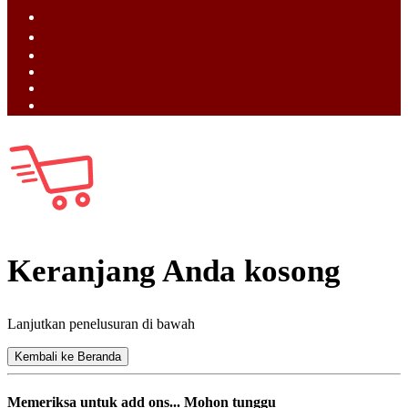
ไทย (TH)
中文 (ZH)
Tiếng Việt (VI)
Bahasa Melayu (MS)
Bahasa Indonesia (ID)
日語 (JA)
Keranjang Anda kosong
Lanjutkan penelusuran di bawah
Kembali ke Beranda
Memeriksa untuk add ons... Mohon tunggu