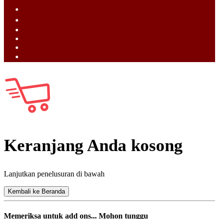
ไทย (TH)
中文 (ZH)
Tiếng Việt (VI)
Bahasa Melayu (MS)
Bahasa Indonesia (ID)
日語 (JA)
Keranjang Anda kosong
Lanjutkan penelusuran di bawah
Kembali ke Beranda
Memeriksa untuk add ons... Mohon tunggu