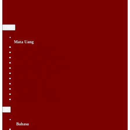
TWD
Mata Uang
Singapore Dollar (SGD)
Chinese Yuan (CNY)
Hong Kong Dollar (HKD)
Indonesia Rupiah (IDR)
Korean Republic Won (KRW)
Malaysia Ringgit (MYR)
Philippine Peso (PHP)
Thai Baht (THB)
United States Dollar (USD)
Vietnam Dong (VND)
New Taiwan dollar (TWD)
ID
Bahasa
English (EN)