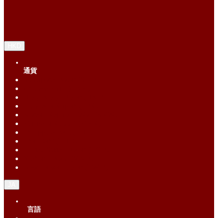
HKD
通貨
Singapore Dollar (SGD)
Chinese Yuan (CNY)
Hong Kong Dollar (HKD)
Indonesia Rupiah (IDR)
Korean Republic Won (KRW)
Malaysia Ringgit (MYR)
Philippine Peso (PHP)
Thai Baht (THB)
United States Dollar (USD)
Vietnam Dong (VND)
New Taiwan dollar (TWD)
JA
言語