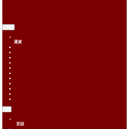
PHP
通貨
Singapore Dollar (SGD)
Chinese Yuan (CNY)
Hong Kong Dollar (HKD)
Indonesia Rupiah (IDR)
Korean Republic Won (KRW)
Malaysia Ringgit (MYR)
Philippine Peso (PHP)
Thai Baht (THB)
United States Dollar (USD)
Vietnam Dong (VND)
New Taiwan dollar (TWD)
JA
言語