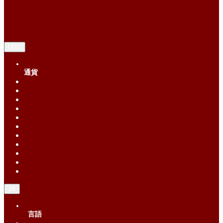
USD
通貨
Singapore Dollar (SGD)
Chinese Yuan (CNY)
Hong Kong Dollar (HKD)
Indonesia Rupiah (IDR)
Korean Republic Won (KRW)
Malaysia Ringgit (MYR)
Philippine Peso (PHP)
Thai Baht (THB)
United States Dollar (USD)
Vietnam Dong (VND)
New Taiwan dollar (TWD)
JA
言語