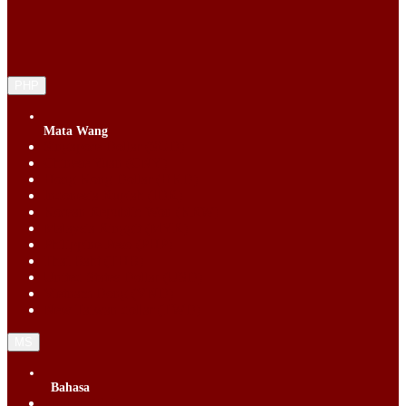
PHP
Mata Wang
Singapore Dollar (SGD)
Chinese Yuan (CNY)
Hong Kong Dollar (HKD)
Indonesia Rupiah (IDR)
Korean Republic Won (KRW)
Malaysia Ringgit (MYR)
Philippine Peso (PHP)
Thai Baht (THB)
United States Dollar (USD)
Vietnam Dong (VND)
New Taiwan dollar (TWD)
MS
Bahasa
English (EN)