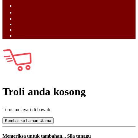
ไทย (TH)
中文 (ZH)
Tiếng Việt (VI)
Bahasa Melayu (MS)
Bahasa Indonesia (ID)
日語 (JA)
Troli anda kosong
Terus melayari di bawah
Kembali ke Laman Utama
Memeriksa untuk tambahan... Sila tunggu