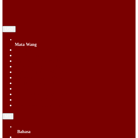
USD
Mata Wang
Singapore Dollar (SGD)
Chinese Yuan (CNY)
Hong Kong Dollar (HKD)
Indonesia Rupiah (IDR)
Korean Republic Won (KRW)
Malaysia Ringgit (MYR)
Philippine Peso (PHP)
Thai Baht (THB)
United States Dollar (USD)
Vietnam Dong (VND)
New Taiwan dollar (TWD)
MS
Bahasa
English (EN)