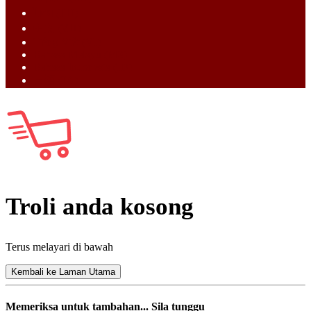
ไทย (TH)
中文 (ZH)
Tiếng Việt (VI)
Bahasa Melayu (MS)
Bahasa Indonesia (ID)
日語 (JA)
Troli anda kosong
Terus melayari di bawah
Kembali ke Laman Utama
Memeriksa untuk tambahan... Sila tunggu