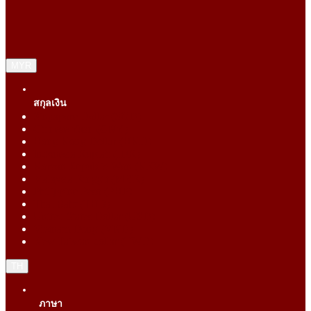
MYR
สกุลเงิน
Singapore Dollar (SGD)
Chinese Yuan (CNY)
Hong Kong Dollar (HKD)
Indonesia Rupiah (IDR)
Korean Republic Won (KRW)
Malaysia Ringgit (MYR)
Philippine Peso (PHP)
Thai Baht (THB)
United States Dollar (USD)
Vietnam Dong (VND)
New Taiwan dollar (TWD)
TH
ภาษา