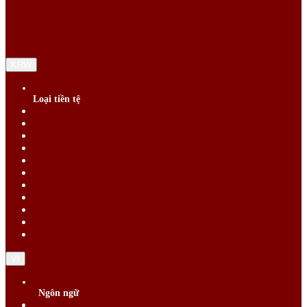
KRW
Loại tiền tệ
Singapore Dollar (SGD)
Chinese Yuan (CNY)
Hong Kong Dollar (HKD)
Indonesia Rupiah (IDR)
Korean Republic Won (KRW)
Malaysia Ringgit (MYR)
Philippine Peso (PHP)
Thai Baht (THB)
United States Dollar (USD)
Vietnam Dong (VND)
New Taiwan dollar (TWD)
VI
Ngôn ngữ
English (EN)