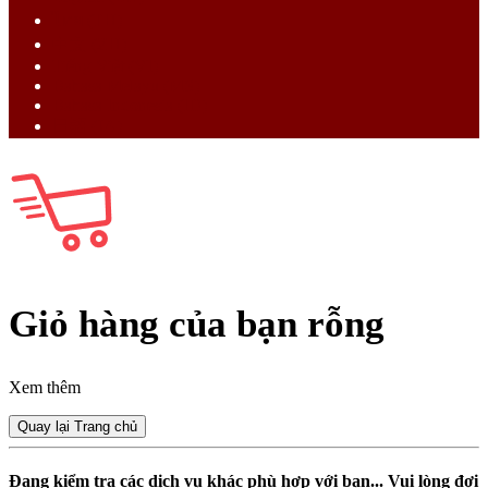
ไทย (TH)
中文 (ZH)
Tiếng Việt (VI)
Bahasa Melayu (MS)
Bahasa Indonesia (ID)
日語 (JA)
Giỏ hàng của bạn rỗng
Xem thêm
Quay lại Trang chủ
Đang kiểm tra các dịch vụ khác phù hợp với bạn... Vui lòng đợi