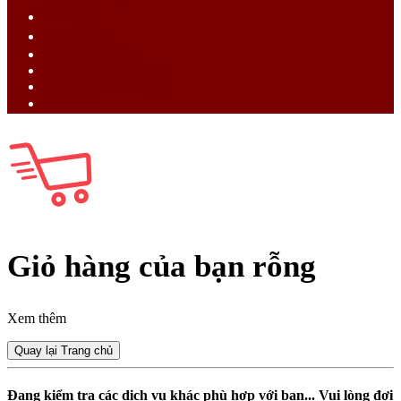
ไทย (TH)
中文 (ZH)
Tiếng Việt (VI)
Bahasa Melayu (MS)
Bahasa Indonesia (ID)
日語 (JA)
Giỏ hàng của bạn rỗng
Xem thêm
Quay lại Trang chủ
Đang kiểm tra các dịch vụ khác phù hợp với bạn... Vui lòng đợi