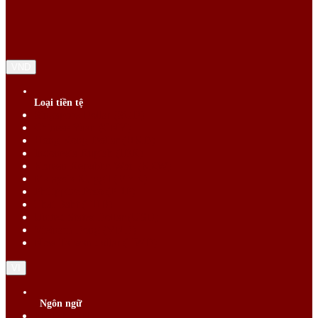
VND
Loại tiền tệ
Singapore Dollar (SGD)
Chinese Yuan (CNY)
Hong Kong Dollar (HKD)
Indonesia Rupiah (IDR)
Korean Republic Won (KRW)
Malaysia Ringgit (MYR)
Philippine Peso (PHP)
Thai Baht (THB)
United States Dollar (USD)
Vietnam Dong (VND)
New Taiwan dollar (TWD)
VI
Ngôn ngữ
English (EN)