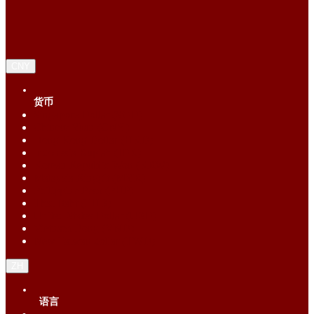
CNY
货币
Singapore Dollar (SGD)
Chinese Yuan (CNY)
Hong Kong Dollar (HKD)
Indonesia Rupiah (IDR)
Korean Republic Won (KRW)
Malaysia Ringgit (MYR)
Philippine Peso (PHP)
Thai Baht (THB)
United States Dollar (USD)
Vietnam Dong (VND)
New Taiwan dollar (TWD)
ZH
语言