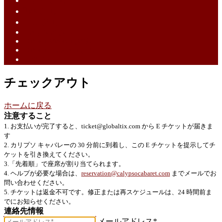
English (EN)
ไทย (TH)
中文 (ZH)
Tiếng Việt (VI)
Bahasa Melayu (MS)
Bahasa Indonesia (ID)
日語 (JA)
チェックアウト
ホームに戻る
注意すること
1. お支払いが完了すると、ticket@globaltix.com から E チケットが届きま
す
2. カリプソ キャバレーの 30 分前に到着し、この E チケットを提示してチ
ケットを引き換えてください。
3.「先着順」で座席が割り当てられます。
4. ヘルプが必要な場合は、
reservation@calypsocabaret.com
までメールでお
問い合わせください。
5. チケットは返金不可です。修正または再スケジュールは、24 時間前ま
でにお知らせください。
連絡先情報
メールアドレス*