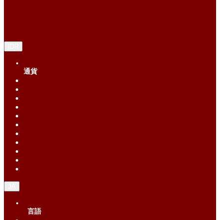
IDR
通貨
Singapore Dollar (SGD)
Chinese Yuan (CNY)
Hong Kong Dollar (HKD)
Indonesia Rupiah (IDR)
Korean Republic Won (KRW)
Malaysia Ringgit (MYR)
Philippine Peso (PHP)
Thai Baht (THB)
United States Dollar (USD)
Vietnam Dong (VND)
New Taiwan dollar (TWD)
JA
言語