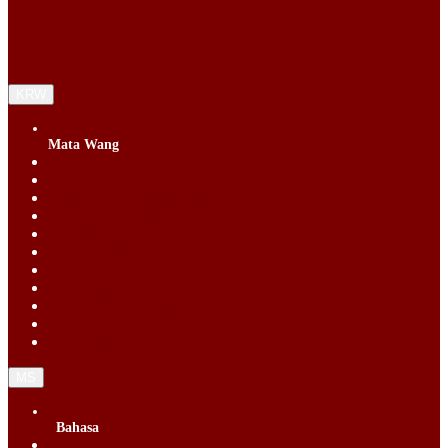
KRW
Mata Wang
Singapore Dollar (SGD)
Chinese Yuan (CNY)
Hong Kong Dollar (HKD)
Indonesia Rupiah (IDR)
Korean Republic Won (KRW)
Malaysia Ringgit (MYR)
Philippine Peso (PHP)
Thai Baht (THB)
United States Dollar (USD)
Vietnam Dong (VND)
New Taiwan dollar (TWD)
MS
Bahasa
English (EN)