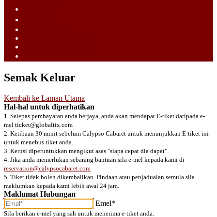
ไทย (TH)
中文 (ZH)
Tiếng Việt (VI)
Bahasa Melayu (MS)
Bahasa Indonesia (ID)
日語 (JA)
Semak Keluar
Kembali ke Laman Utama
Hal-hal untuk diperhatikan
1. Selepas pembayaran anda berjaya, anda akan mendapat E-tiket daripada e-
mel ticket@globaltix.com
2. Ketibaan 30 minit sebelum Calypso Cabaret untuk menunjukkan E-tiket ini
untuk menebus tiket anda.
3. Kerusi diperuntukkan mengikut asas "siapa cepat dia dapat".
4. Jika anda memerlukan sebarang bantuan sila e-mel kepada kami di
reservation@calypsocabaret.com
5. Tiket tidak boleh dikembalikan. Pindaan atau penjadualan semula sila
maklumkan kepada kami lebih awal 24 jam.
Maklumat Hubungan
Emel*
Sila berikan e-mel yang sah untuk menerima e-tiket anda.