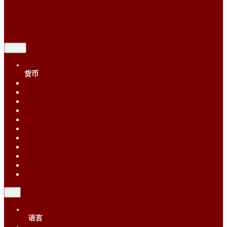
SGD
货币
Singapore Dollar (SGD)
Chinese Yuan (CNY)
Hong Kong Dollar (HKD)
Indonesia Rupiah (IDR)
Korean Republic Won (KRW)
Malaysia Ringgit (MYR)
Philippine Peso (PHP)
Thai Baht (THB)
United States Dollar (USD)
Vietnam Dong (VND)
New Taiwan dollar (TWD)
ZH
语言