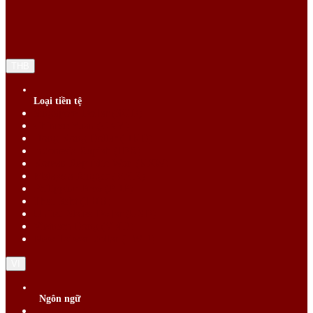
THB
Loại tiền tệ
Singapore Dollar (SGD)
Chinese Yuan (CNY)
Hong Kong Dollar (HKD)
Indonesia Rupiah (IDR)
Korean Republic Won (KRW)
Malaysia Ringgit (MYR)
Philippine Peso (PHP)
Thai Baht (THB)
United States Dollar (USD)
Vietnam Dong (VND)
New Taiwan dollar (TWD)
VI
Ngôn ngữ
English (EN)