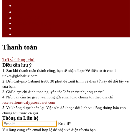
ไทย (TH)
中文 (ZH)
Tiếng Việt (VI)
Bahasa Melayu (MS)
Bahasa Indonesia (ID)
日語 (JA)
Thanh toán
Trở về Trang chủ
Điều cần lưu ý
1. Sau khi thanh toán thành công, bạn sẽ nhận được Vé điện tử từ email
ticket@globaltix.com
2. Đến Calypso Cabaret trước 30 phút để xuất trình vé điện tử này để đổi lấy vé
của bạn.
3. Ghế được chỉ định theo nguyên tắc "đến trước phục vụ trước".
4. Nếu bạn cần trợ giúp, vui lòng gửi email cho chúng tôi theo địa chỉ
reservation@calypsocabaret.com
5. Vé không được hoàn lại. Việc sửa đổi hoặc đổi lịch vui lòng thông báo cho
chúng tôi trước 24 giờ.
Thông tin Liên hệ
Email*
Vui lòng cung cấp email hợp lệ để nhận vé điện tử của bạn.