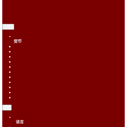
THB
货币
Singapore Dollar (SGD)
Chinese Yuan (CNY)
Hong Kong Dollar (HKD)
Indonesia Rupiah (IDR)
Korean Republic Won (KRW)
Malaysia Ringgit (MYR)
Philippine Peso (PHP)
Thai Baht (THB)
United States Dollar (USD)
Vietnam Dong (VND)
New Taiwan dollar (TWD)
ZH
语言