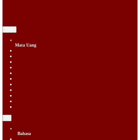
TWD
Mata Uang
Singapore Dollar (SGD)
Chinese Yuan (CNY)
Hong Kong Dollar (HKD)
Indonesia Rupiah (IDR)
Korean Republic Won (KRW)
Malaysia Ringgit (MYR)
Philippine Peso (PHP)
Thai Baht (THB)
United States Dollar (USD)
Vietnam Dong (VND)
New Taiwan dollar (TWD)
ID
Bahasa
English (EN)