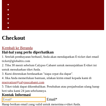
ไทย (TH)
中文 (ZH)
Tiếng Việt (VI)
Bahasa Melayu (MS)
Bahasa Indonesia (ID)
日語 (JA)
Checkout
Kembali ke Beranda
Hal-hal yang perlu diperhatikan
1. Setelah pembayaran berhasil, Anda akan mendapatkan E-ticket dari email
ticket@globaltix.com
2. Tiba 30 menit sebelum Calypso Cabaret untuk menunjukkan E-tiket ini
untuk menukarkan tiket Anda.
3. Kursi ditentukan berdasarkan "siapa cepat dia dapat".
4. Jika Anda memerlukan bantuan, silakan kirim email kepada kami di
reservation@calypsocabaret.com
5. Tiket tidak dapat dikembalikan. Perubahan atau penjadwalan ulang harap
beri tahu kami 24 jam sebelumnya.
Kontak Informasi
Email*
Harap berikan email yang valid untuk menerima e-tiket Anda.