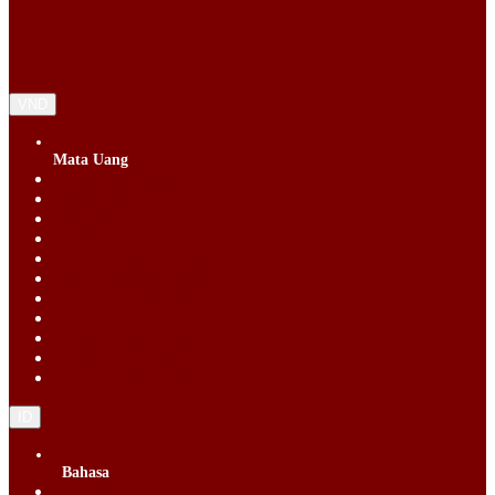
VND
Mata Uang
Singapore Dollar (SGD)
Chinese Yuan (CNY)
Hong Kong Dollar (HKD)
Indonesia Rupiah (IDR)
Korean Republic Won (KRW)
Malaysia Ringgit (MYR)
Philippine Peso (PHP)
Thai Baht (THB)
United States Dollar (USD)
Vietnam Dong (VND)
New Taiwan dollar (TWD)
ID
Bahasa
English (EN)