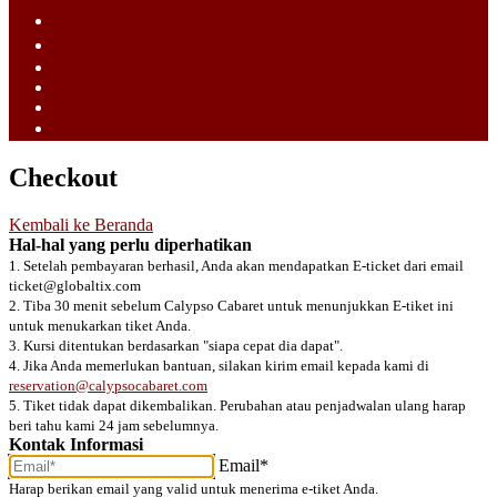
ไทย (TH)
中文 (ZH)
Tiếng Việt (VI)
Bahasa Melayu (MS)
Bahasa Indonesia (ID)
日語 (JA)
Checkout
Kembali ke Beranda
Hal-hal yang perlu diperhatikan
1. Setelah pembayaran berhasil, Anda akan mendapatkan E-ticket dari email
ticket@globaltix.com
2. Tiba 30 menit sebelum Calypso Cabaret untuk menunjukkan E-tiket ini
untuk menukarkan tiket Anda.
3. Kursi ditentukan berdasarkan "siapa cepat dia dapat".
4. Jika Anda memerlukan bantuan, silakan kirim email kepada kami di
reservation@calypsocabaret.com
5. Tiket tidak dapat dikembalikan. Perubahan atau penjadwalan ulang harap
beri tahu kami 24 jam sebelumnya.
Kontak Informasi
Email*
Harap berikan email yang valid untuk menerima e-tiket Anda.