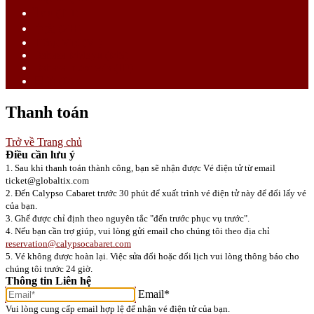
ไทย (TH)
中文 (ZH)
Tiếng Việt (VI)
Bahasa Melayu (MS)
Bahasa Indonesia (ID)
日語 (JA)
Thanh toán
Trở về Trang chủ
Điều cần lưu ý
1. Sau khi thanh toán thành công, bạn sẽ nhận được Vé điện tử từ email
ticket@globaltix.com
2. Đến Calypso Cabaret trước 30 phút để xuất trình vé điện tử này để đổi lấy vé
của bạn.
3. Ghế được chỉ định theo nguyên tắc "đến trước phục vụ trước".
4. Nếu bạn cần trợ giúp, vui lòng gửi email cho chúng tôi theo địa chỉ
reservation@calypsocabaret.com
5. Vé không được hoàn lại. Việc sửa đổi hoặc đổi lịch vui lòng thông báo cho
chúng tôi trước 24 giờ.
Thông tin Liên hệ
Email*
Vui lòng cung cấp email hợp lệ để nhận vé điện tử của bạn.