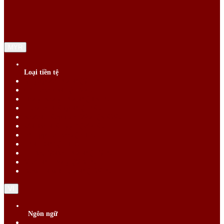
MYR
Loại tiền tệ
Singapore Dollar (SGD)
Chinese Yuan (CNY)
Hong Kong Dollar (HKD)
Indonesia Rupiah (IDR)
Korean Republic Won (KRW)
Malaysia Ringgit (MYR)
Philippine Peso (PHP)
Thai Baht (THB)
United States Dollar (USD)
Vietnam Dong (VND)
New Taiwan dollar (TWD)
VI
Ngôn ngữ
English (EN)