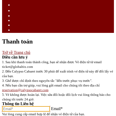
ไทย (TH)
中文 (ZH)
Tiếng Việt (VI)
Bahasa Melayu (MS)
Bahasa Indonesia (ID)
日語 (JA)
Thanh toán
Trở về Trang chủ
Điều cần lưu ý
1. Sau khi thanh toán thành công, bạn sẽ nhận được Vé điện tử từ email
ticket@globaltix.com
2. Đến Calypso Cabaret trước 30 phút để xuất trình vé điện tử này để đổi lấy vé
của bạn.
3. Ghế được chỉ định theo nguyên tắc "đến trước phục vụ trước".
4. Nếu bạn cần trợ giúp, vui lòng gửi email cho chúng tôi theo địa chỉ
reservation@calypsocabaret.com
5. Vé không được hoàn lại. Việc sửa đổi hoặc đổi lịch vui lòng thông báo cho
chúng tôi trước 24 giờ.
Thông tin Liên hệ
Email*
Vui lòng cung cấp email hợp lệ để nhận vé điện tử của bạn.