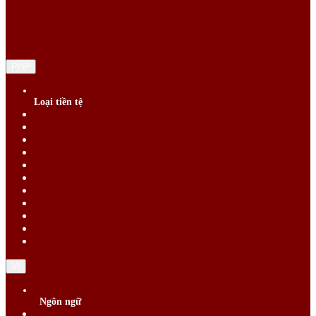
PHP
Loại tiền tệ
Singapore Dollar (SGD)
Chinese Yuan (CNY)
Hong Kong Dollar (HKD)
Indonesia Rupiah (IDR)
Korean Republic Won (KRW)
Malaysia Ringgit (MYR)
Philippine Peso (PHP)
Thai Baht (THB)
United States Dollar (USD)
Vietnam Dong (VND)
New Taiwan dollar (TWD)
VI
Ngôn ngữ
English (EN)