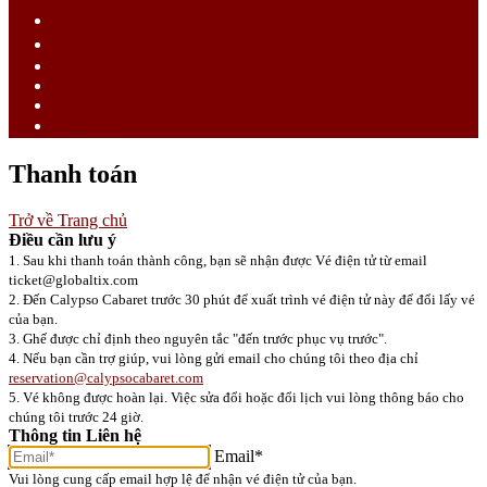
ไทย (TH)
中文 (ZH)
Tiếng Việt (VI)
Bahasa Melayu (MS)
Bahasa Indonesia (ID)
日語 (JA)
Thanh toán
Trở về Trang chủ
Điều cần lưu ý
1. Sau khi thanh toán thành công, bạn sẽ nhận được Vé điện tử từ email
ticket@globaltix.com
2. Đến Calypso Cabaret trước 30 phút để xuất trình vé điện tử này để đổi lấy vé
của bạn.
3. Ghế được chỉ định theo nguyên tắc "đến trước phục vụ trước".
4. Nếu bạn cần trợ giúp, vui lòng gửi email cho chúng tôi theo địa chỉ
reservation@calypsocabaret.com
5. Vé không được hoàn lại. Việc sửa đổi hoặc đổi lịch vui lòng thông báo cho
chúng tôi trước 24 giờ.
Thông tin Liên hệ
Email*
Vui lòng cung cấp email hợp lệ để nhận vé điện tử của bạn.