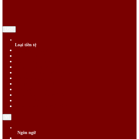
USD
Loại tiền tệ
Singapore Dollar (SGD)
Chinese Yuan (CNY)
Hong Kong Dollar (HKD)
Indonesia Rupiah (IDR)
Korean Republic Won (KRW)
Malaysia Ringgit (MYR)
Philippine Peso (PHP)
Thai Baht (THB)
United States Dollar (USD)
Vietnam Dong (VND)
New Taiwan dollar (TWD)
VI
Ngôn ngữ
English (EN)