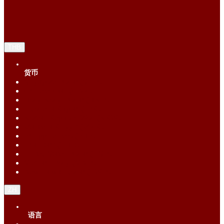
THB
货币
Singapore Dollar (SGD)
Chinese Yuan (CNY)
Hong Kong Dollar (HKD)
Indonesia Rupiah (IDR)
Korean Republic Won (KRW)
Malaysia Ringgit (MYR)
Philippine Peso (PHP)
Thai Baht (THB)
United States Dollar (USD)
Vietnam Dong (VND)
New Taiwan dollar (TWD)
ZH
语言