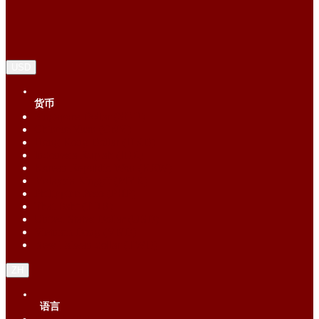
USD
货币
Singapore Dollar (SGD)
Chinese Yuan (CNY)
Hong Kong Dollar (HKD)
Indonesia Rupiah (IDR)
Korean Republic Won (KRW)
Malaysia Ringgit (MYR)
Philippine Peso (PHP)
Thai Baht (THB)
United States Dollar (USD)
Vietnam Dong (VND)
New Taiwan dollar (TWD)
ZH
语言