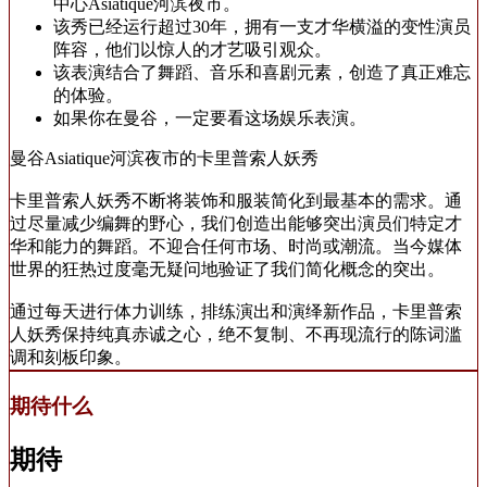
中心Asiatique河滨夜市。
该秀已经运行超过30年，拥有一支才华横溢的变性演员
阵容，他们以惊人的才艺吸引观众。
该表演结合了舞蹈、音乐和喜剧元素，创造了真正难忘
的体验。
如果你在曼谷，一定要看这场娱乐表演。
曼谷Asiatique河滨夜市的卡里普索人妖秀
卡里普索人妖秀不断将装饰和服装简化到最基本的需求。通
过尽量减少编舞的野心，我们创造出能够突出演员们特定才
华和能力的舞蹈。不迎合任何市场、时尚或潮流。当今媒体
世界的狂热过度毫无疑问地验证了我们简化概念的突出。
通过每天进行体力训练，排练演出和演绎新作品，卡里普索
人妖秀保持纯真赤诚之心，绝不复制、不再现流行的陈词滥
调和刻板印象。
期待什么
期待