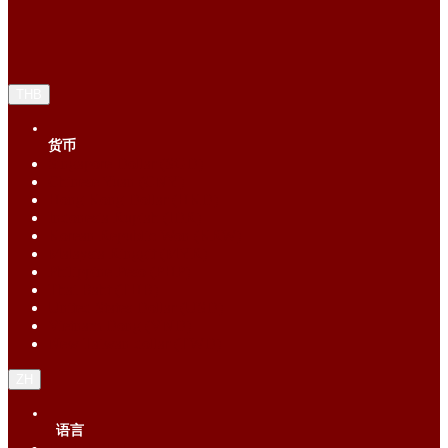
THB
货币
Singapore Dollar (SGD)
Chinese Yuan (CNY)
Hong Kong Dollar (HKD)
Indonesia Rupiah (IDR)
Korean Republic Won (KRW)
Malaysia Ringgit (MYR)
Philippine Peso (PHP)
Thai Baht (THB)
United States Dollar (USD)
Vietnam Dong (VND)
New Taiwan dollar (TWD)
ZH
语言