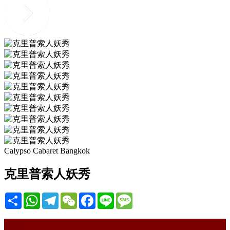
Calypso Cabaret Bangkok
克里普索人妖秀
Share
WhatsApp
Telegram
WeChat
Facebook
Line
Message
描述